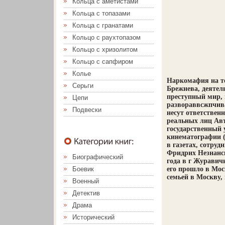
Кольца с аметистами
Кольца с топазами
Кольца с гранатами
Кольцо с раухтопазом
Кольцо с хризолитом
Кольцо с сапфиром
Колье
Наркомафия на т
Серьги
Брежнева, деятел
преступный мир, 
Цепи
развораввсжпчив
Подвески
несут ответствен
реальных лиц Ав
государственный 
кинематографии (
в газетах, сотру
Фридрих Незнанск
Биографический
года в г Журавичи
Боевик
его прошло в Мос
семьей в Москву,
Военный
Детектив
Драма
Исторический