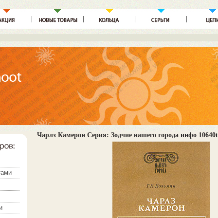
Чарлз Камерон Серия: Зодчие нашего города инфо 10640t
тами
и