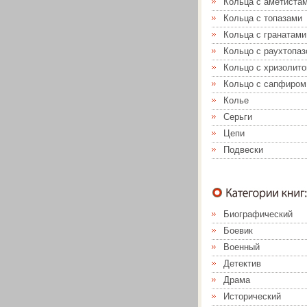
Кольца с аметиста
Кольца с топазами
Кольца с гранатами
Кольцо с раухтопа
Кольцо с хризолит
Кольцо с сапфиром
Колье
Серьги
Цепи
Подвески
Биографический
Боевик
Военный
Детектив
Драма
Исторический