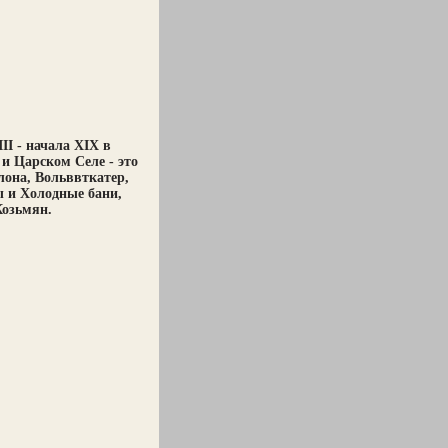
I - начала XIX в
и Царском Селе - это
она, Вольввткатер,
 и Холодные бани,
Козьмян.