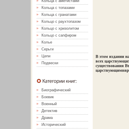
Кольца с аметистами
Кольца с топазами
Кольца с гранатами
Кольцо с раухтопазом
Кольцо с хризолитом
Кольцо с сапфиром
Колье
Серьги
Цепи
В этом издании н
всех царствующих
Подвески
существования В
царствующимвврвщ
Биографический
Боевик
Военный
Детектив
Драма
Исторический