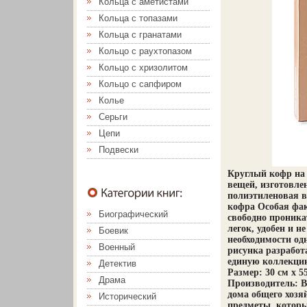
Кольца с аметистами
Кольца с топазами
Кольца с гранатами
Кольцо с раухтопазом
Кольцо с хризолитом
Кольцо с сапфиром
Колье
Серьги
Цепи
Подвески
Круглый кофр на 
вещей, изготовле
полиэтиленовая в
кофра Особая фак
Биографический
свободно проника
легок, удобен и н
Боевик
необходимости о
Военный
рисунка разработ
единую коллекцию
Детектив
Размер: 30 см х 5
Драма
Производитель: В
дома общего хозя
Исторический
предметы, котор