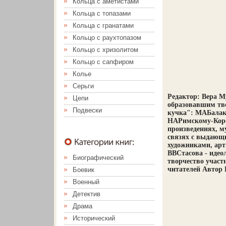
Кольца с аметистами
Кольца с топазами
Кольца с гранатами
Кольцо с раухтопазом
Кольцо с хризолитом
Кольцо с сапфиром
Колье
Серьги
Редактор: Вера М
Цепи
образовавшим тво
Подвески
кучка": МАБалак
НАРимскому-Корса
произведениях, м
связях с выдающ
художниками, арт
ВВСтасова - идео
Биографический
творчество участ
читателей Автор 
Боевик
Военный
Детектив
Драма
Исторический