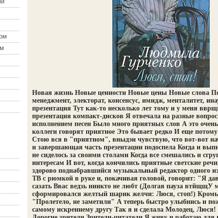
ми
зом
ом
Новая жизнь Новые ценности Новые цены Новые слова П
менеджмент, электорат, консенсус, имидж, менталитет, ина
презентация Тут как-то несколько лет тому и у меня вврщ
презентация компакт-дисков Я отвечала на разные вопро
исполнением песен Было много приятных слов А это очень
коллеги говорят приятное Это бывает редко И еще потому 
Стою вся в "приятном", вныдэи чувствую, что вот-вот на
и завершающая часть презентации подоспела Когда и выпи
не сиделось за своими столами Когда все смешались и сгр
интересам И вот, когда кончились приятные светские речи
здорово поднабравшийся музыкальный редактор одного и
ТВ с рюмкой в руке и, покачивая головой, говорит: "Я да
сазать Ввас ведзь ниикто не любт (Долгая пауза втйщщУ 
сформировался желтый шарик желчи: Люся, стоп!) Кромь
"Пролетело, не заметили" А теперь быстро улыбнись и по
самому искреннему другу Так я и сделала Молодец, Люся!
Дорогие зрители Зрители-читатели Я живу и работаю для в