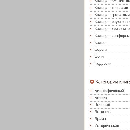
Кольца с аметиста
Кольца с топазами
Кольца с гранатами
Кольцо с раухтопа
Кольцо с хризолит
Кольцо с сапфиром
Колье
Серьги
Цепи
Подвески
Биографический
Боевик
Военный
Детектив
Драма
Исторический