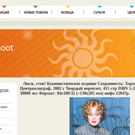
Люся, стоп! Букинистическое издание Сохранность: Хор
Центрполиграф, 2002 г Твердый переплет, 415 стр ISBN 5-
30000 экз Формат: 84x108/32 (~130х205 мм) инфо 12047p.
тами
и