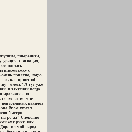
опулизм, плюрализм,
угурация, стагнация,
ьсостоялась
сы вперемежку с
-очень приятно, когда
- ах, как приятно!
чну "млеть" А тут уже
ли, и закусили Когда
уппировались по
, подходит ко мне
з центральных каналов
ввно Ввам ххотел
меня быстро
 на-ро-да" Спокойно
жми ему руку, как
 Дорогой мой народ!
ас Когда я в кадре, я