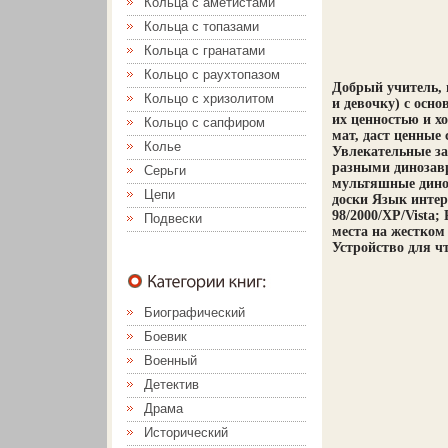
Кольца с аметистами
Кольца с топазами
Кольца с гранатами
Кольцо с раухтопазом
Добрый учитель, 
Кольцо с хризолитом
и девочку) с ос
их ценностью и хо
Кольцо с сапфиром
мат, даст ценные
Колье
Увлекательные за
разными динозавр
Серьги
мультяшные дино
Цепи
доски Язык интер
98/2000/XP/Vista;
Подвески
места на жестком
Устройство для ч
Биографический
Боевик
Военный
Детектив
Драма
Исторический