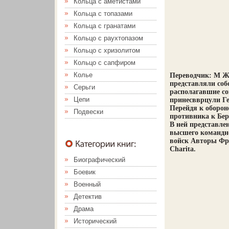
Кольца с аметистами
Кольца с топазами
Кольца с гранатами
Кольцо с раухтопазом
Кольцо с хризолитом
Кольцо с сапфиром
Колье
Переводчик: М Жу
представляли со
Серьги
располагавшие со
Цепи
принесвврцули Г
Перейдя к оборон
Подвески
противника к Бе
В ней представле
высшего командно
войск Авторы Фра
Charita.
Биографический
Боевик
Военный
Детектив
Драма
Исторический