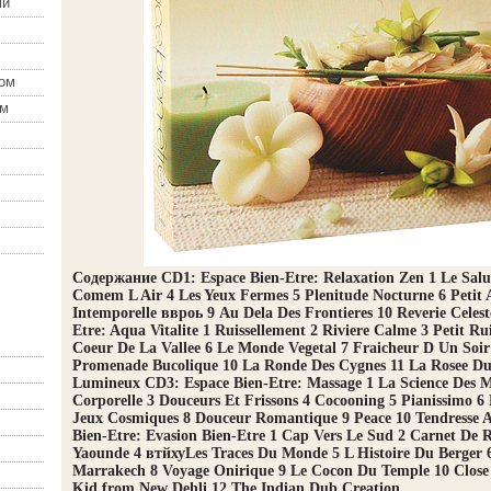
ми
зом
ом
Содержание CD1: Espace Bien-Etre: Relaxation Zen 1 Le Salu
Comem L Air 4 Les Yeux Fermes 5 Plenitude Nocturne 6 Petit 
Intemporelle ввроь 9 Au Dela Des Frontieres 10 Reverie Celes
Etre: Aqua Vitalite 1 Ruissellement 2 Riviere Calme 3 Petit Ru
Coeur De La Vallee 6 Le Monde Vegetal 7 Fraicheur D Un Soir
Promenade Bucolique 10 La Ronde Des Cygnes 11 La Rosee Du
Lumineux CD3: Espace Bien-Etre: Massage 1 La Science Des M
Corporelle 3 Douceurs Et Frissons 4 Cocooning 5 Pianissimo 6 
Jeux Cosmiques 8 Douceur Romantique 9 Peace 10 Tendresse A
Bien-Etre: Evasion Bien-Etre 1 Cap Vers Le Sud 2 Carnet De 
Yaounde 4 втйхуLes Traces Du Monde 5 L Histoire Du Berger 6
Marrakech 8 Voyage Onirique 9 Le Cocon Du Temple 10 Close 
Kid from New Dehli 12 The Indian Dub Creation.