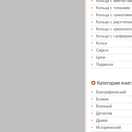
Кольца с аметиста
Кольца с топазами
Кольца с гранатами
Кольцо с раухтопа
Кольцо с хризолит
Кольцо с сапфиром
Колье
Серьги
Цепи
Подвески
Биографический
Боевик
Военный
Детектив
Драма
Исторический