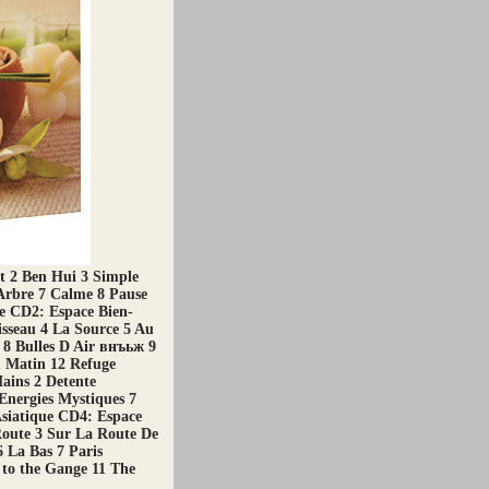
t 2 Ben Hui 3 Simple
Arbre 7 Calme 8 Pause
te CD2: Espace Bien-
isseau 4 La Source 5 Au
 8 Bulles D Air внъьж 9
 Matin 12 Refuge
ains 2 Detente
Energies Mystiques 7
siatique CD4: Espace
Route 3 Sur La Route De
 La Bas 7 Paris
to the Gange 11 The