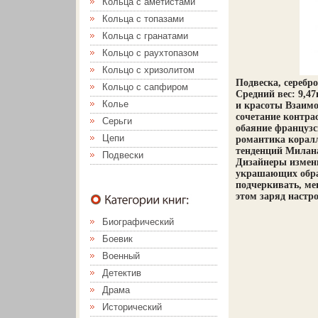
Кольца с аметистами
Кольца с топазами
Кольца с гранатами
Кольцо с раухтопазом
Кольцо с хризолитом
Подвеска, серебр
Кольцо с сапфиром
Средний вес: 9,4
Колье
и красоты Взаимо
сочетание контра
Серьги
обаяние французс
Цепи
романтика корал
тенденций Милана
Подвески
Дизайнеры измени
украшающих обра
подчеркивать, ме
этом заряд настро
Биографический
Боевик
Военный
Детектив
Драма
Исторический