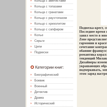
Кольца с аметистами
Кольца с топазами
Кольца с гранатами
Кольцо с раухтопазом
Кольцо с хризолитом
Подвеска-крест, 
Кольцо с сапфиром
Последнее время 
Колье
занял место в юв
Zone представляе
Серьги
гармонии и красо
Цепи
сочетание контра
обаяние французс
Подвески
романтика корал
тенденций Милана
Дизайнеры измени
украшающих обра
подчеркивать, ме
этом заряд настро
Биографический
Боевик
Военный
Детектив
Драма
Исторический