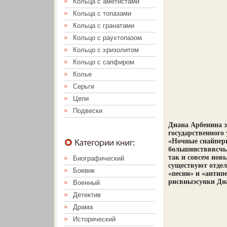
Кольца с аметистами
Кольца с топазами
Кольца с гранатами
Кольцо с раухтопазом
Кольцо с хризолитом
Кольцо с сапфиром
Колье
Серьги
Цепи
Подвески
Диана Арбенина з
государственного 
«Ночные снайперы
большинствввсчьа
так и совсем нов
Биографический
существуют отдел
Боевик
«песни» и «анти
рисвныэсунки Диа
Военный
Детектив
Драма
Исторический