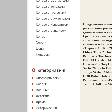
Кольца с аметистами
Кольца с топазами
Кольца с гранатами
Кольцо с раухтопазом
Представляем сбо
Кольцо с хризолитом
российского раст
Кольцо с сапфиром
удалось совмести
Группа является 
Колье
того, имеет соли
Серьги
альбомы и записи: 
21 треки 4 LKK '9
Цепи
Elders Time 2 Thi
Подвески
Brother 7 Teacher
Dub 13 Garden 14 
Guerra 20 Chaj Ch
Sochi 26 Sochi Du
Jungo Style 32 Mus
U 38 Babel Dub 39
Биографический
Promissed Land 45
Боевик
Tam 51 Talk To M
Военный
Детектив
Драма
Исторический