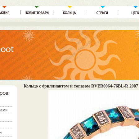
Кольцо с бриллиантом и топазом RVER0064-76BL-R 2007 
тами
и