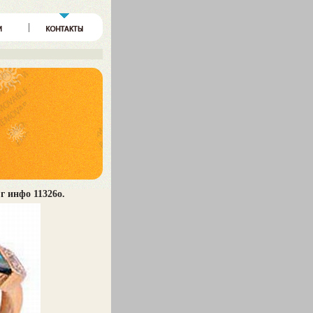
г инфо 11326o.