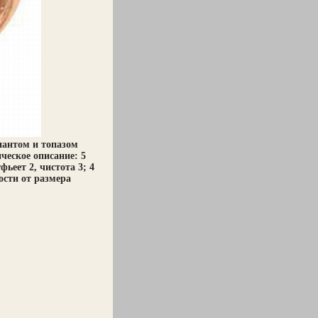
иантом и топазом
ческое описание: 5
фьеет 2, чистота 3; 4
ости от размера