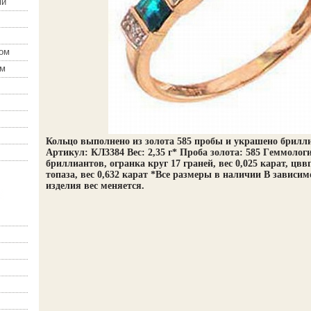
ми
зом
ом
Кольцо выполнено из золота 585 пробы и украшено брилл
Артикул: КЛ3384 Вес: 2,35 г* Проба золота: 585 Гeммологи
бриллиантов, огранка круг 17 граней, вес 0,025 карат, цввг
топаза, вес 0,632 карат *Все размеры в наличии В зависим
изделия вес меняется.