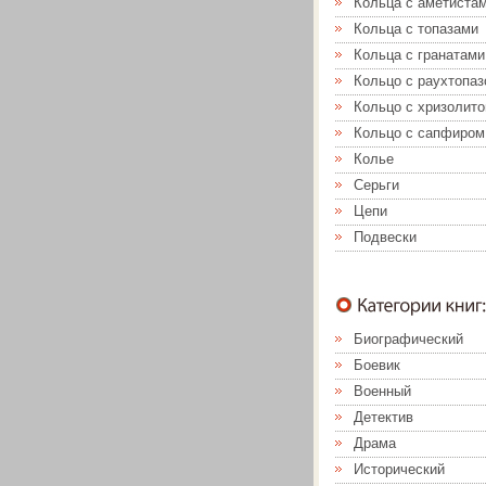
Кольца с аметиста
Кольца с топазами
Кольца с гранатами
Кольцо с раухтопа
Кольцо с хризолит
Кольцо с сапфиром
Колье
Серьги
Цепи
Подвески
Биографический
Боевик
Военный
Детектив
Драма
Исторический