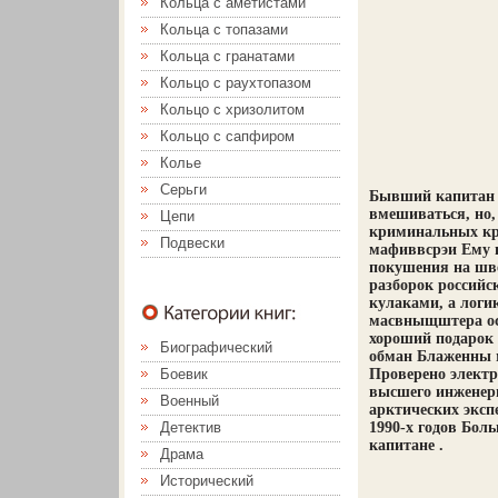
Кольца с аметистами
Кольца с топазами
Кольца с гранатами
Кольцо с раухтопазом
Кольцо с хризолитом
Кольцо с сапфиром
Колье
Серьги
Бывший капитан 
вмешиваться, но, 
Цепи
криминальных кр
Подвески
мафиввсрэи Ему п
покушения на шве
разборок российс
кулаками, а логи
масвныщштера ос
хороший подаро
Биографический
обман Блаженны 
Боевик
Проверено элект
высшего инженер
Военный
арктических эксп
Детектив
1990-х годов Бол
капитане .
Драма
Исторический