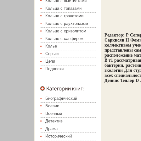
Кольца с аметистами
Кольца с топазами
Кольца с гранатами
Кольцо с раухтопазом
Кольцо с хризолитом
Редактор: Р Соп
Кольцо с сапфиром
Саркисян Н Фомин
коллективом учен
Колье
представлены сам
Серьги
расположение мат
В т1 рассматрива
Цепи
бактерии, растен
Подвески
экологии Для сту
всех специальнос
Деннис Тейлор D 
Биографический
Боевик
Военный
Детектив
Драма
Исторический