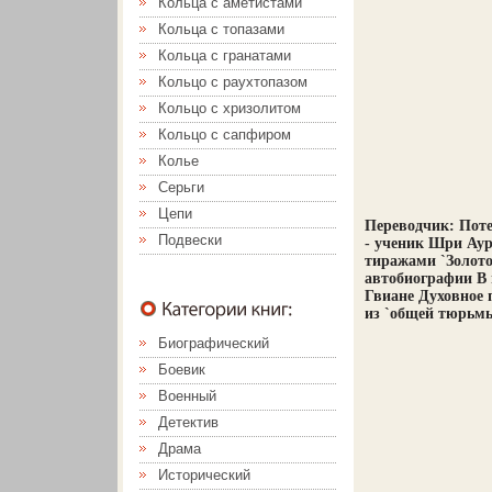
Кольца с аметистами
Кольца с топазами
Кольца с гранатами
Кольцо с раухтопазом
Кольцо с хризолитом
Кольцо с сапфиром
Колье
Серьги
Цепи
Переводчик: Поте
Подвески
- ученик Шри Аур
тиражами `Золото
автобиографии В 
Гвиане Духовное 
из `общей тюрьмы
Биографический
Боевик
Военный
Детектив
Драма
Исторический