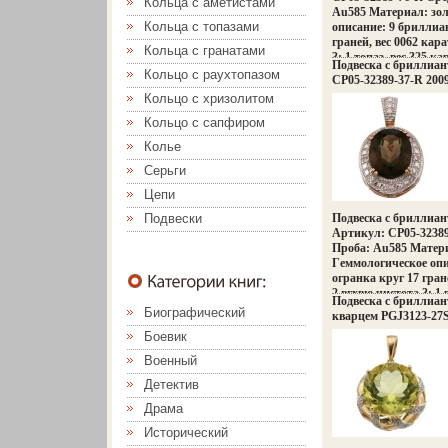
Кольца с аметистами
Au585 Материал: зо
Кольца с топазами
описание: 9 бриллиан
граней, вес 0062 кара
Кольца с гранатами
3; 1 топаз, вес 325 ка
Подвеска с бриллиан
Кольцо с раухтопазом
CP05-32389-37-R 2009
Кольцо с хризолитом
Кольцо с сапфиром
Колье
Серьги
Цепи
Подвески
Подвеска с бриллиан
Артикул: CP05-32389
Проба: Au585 Матери
Гeммологическое опи
огранка круг 17 гране
2,вгхвю чистота 3; 1 
Подвеска с бриллиа
Биографический
кварцем PGJ3123-27S
Боевик
Военный
Детектив
Драма
Исторический