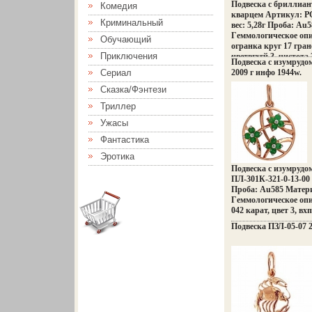
Подвеска с бриллиа
Комедия
кварцем Артикул: P
Криминальный
вес: 5,28г Проба: Au
Гeммологическое опи
Обучающий
огранка круг 17 гране
Приключения
цветвгхгй 3, чистота 
Подвеска с изумрудо
Сериал
2009 г инфо 1944w.
Сказка/Фэнтези
Триллер
Ужасы
Фантастика
Эротика
Подвеска с изумрудо
ПЛ-301К-321-0-13-00 
Проба: Au585 Матери
Гeммологическое опис
042 карат, цвет 3, вх
Подвеска ПЗЛ-05-07 2